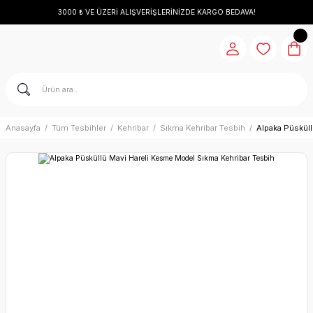
3000 ₺ VE ÜZERİ ALIŞVERİŞLERİNİZDE KARGO BEDAVA!
Anasayfa
Tüm Tesbihler
Kehribar
Sıkma Kehribar Tesbih
Alpaka Püskül