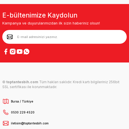
E-bültenimize Kaydolun
Kampanya ve duyurularımızdan ilk sizin haberiniz olsun!
©
toptantesbih.com
Tüm hakları saklıdır. Kredi kartı bilgileriniz 256bit
SSL sertifikası ile korunmaktadır.
Bursa / Türkiye
0530 229 4520
iletisim@toptantesbih.com