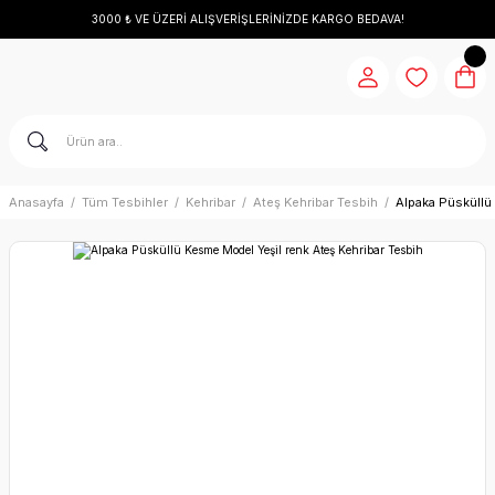
3000 ₺ VE ÜZERİ ALIŞVERİŞLERİNİZDE KARGO BEDAVA!
Anasayfa
Tüm Tesbihler
Kehribar
Ateş Kehribar Tesbih
Alpaka Püsküllü