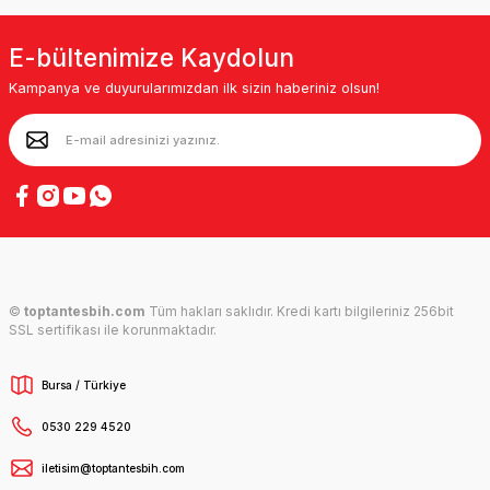
E-bültenimize Kaydolun
Kampanya ve duyurularımızdan ilk sizin haberiniz olsun!
©
toptantesbih.com
Tüm hakları saklıdır. Kredi kartı bilgileriniz 256bit
SSL sertifikası ile korunmaktadır.
Bursa / Türkiye
0530 229 4520
iletisim@toptantesbih.com