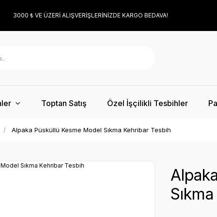
3000 ₺ VE ÜZERİ ALIŞVERİŞLERİNİZDE KARGO BEDAVA!
ler
Toptan Satış
Özel İşçilikli Tesbihler
Pa
Alpaka Püsküllü Kesme Model Sıkma Kehribar Tesbih
Alpak
Sıkma 