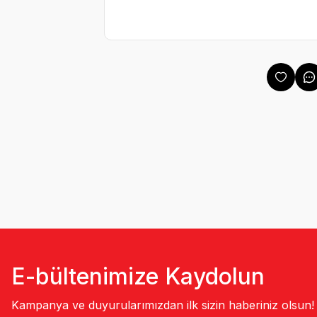
E-bültenimize Kaydolun
Kampanya ve duyurularımızdan ilk sizin haberiniz olsun!