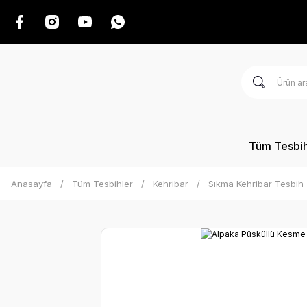
Tüm Tesbih
Anasayfa
Tüm Tesbihler
Kehribar
Sıkma Kehribar Tesbih