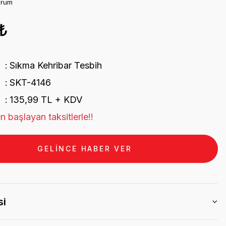
orum
₺
Sıkma Kehribar Tesbih
SKT-4146
135,99 TL + KDV
n başlayan taksitlerle!!
GELİNCE HABER VER
si