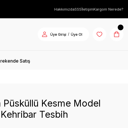
Hakkımızda
SSS
İletişim
Kargom Nerede?
/
Üye Girişi
Üye Ol
rekende Satış
a Püsküllü Kesme Model
Kehribar Tesbih