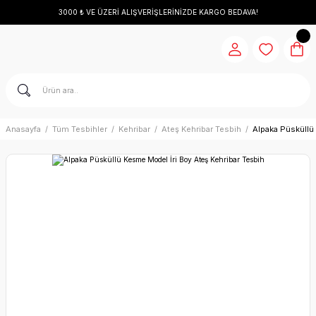
3000 ₺ VE ÜZERİ ALIŞVERİŞLERİNİZDE KARGO BEDAVA!
Anasayfa
Tüm Tesbihler
Kehribar
Ateş Kehribar Tesbih
Alpaka Püsküllü