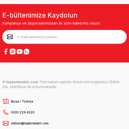
E-bültenimize Kaydolun
Kampanya ve duyurularımızdan ilk sizin haberiniz olsun!
©
toptantesbih.com
Tüm hakları saklıdır. Kredi kartı bilgileriniz 256bit
SSL sertifikası ile korunmaktadır.
Bursa / Türkiye
0530 229 4520
iletisim@toptantesbih.com