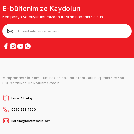
E-bültenimize Kaydolun
Kampanya ve duyurularımızdan ilk sizin haberiniz olsun!
©
toptantesbih.com
Tüm hakları saklıdır. Kredi kartı bilgileriniz 256bit
SSL sertifikası ile korunmaktadır.
Bursa / Türkiye
0530 229 4520
iletisim@toptantesbih.com