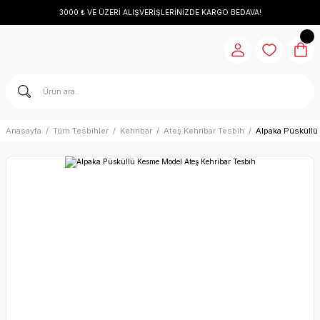
3000 ₺ VE ÜZERİ ALIŞVERİŞLERİNİZDE KARGO BEDAVA!
Anasayfa
Tüm Tesbihler
Kehribar
Ateş Kehribar Tesbih
Alpaka Püsküllü