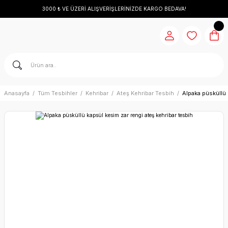
3000 ₺ VE ÜZERİ ALIŞVERİŞLERİNİZDE KARGO BEDAVA!
Anasayfa
Tüm Tesbihler
Kehribar
Ateş Kehribar Tesbih
Alpaka püsküllü 