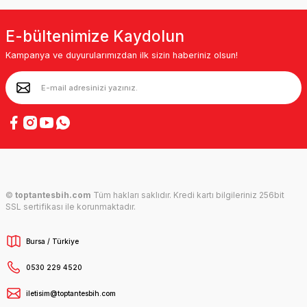
E-bültenimize Kaydolun
Kampanya ve duyurularımızdan ilk sizin haberiniz olsun!
©
toptantesbih.com
Tüm hakları saklıdır. Kredi kartı bilgileriniz 256bit
SSL sertifikası ile korunmaktadır.
Bursa / Türkiye
0530 229 4520
iletisim@toptantesbih.com