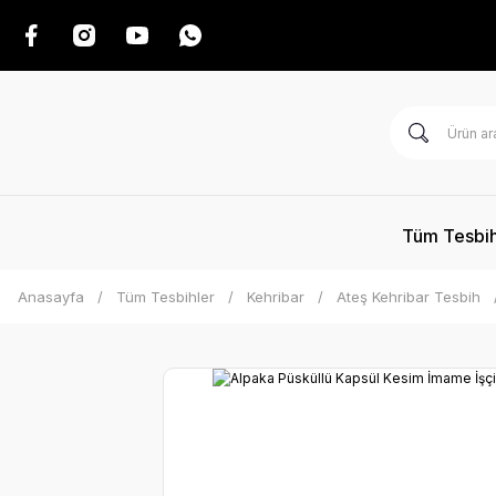
Tüm Tesbih
Anasayfa
Tüm Tesbihler
Kehribar
Ateş Kehribar Tesbih