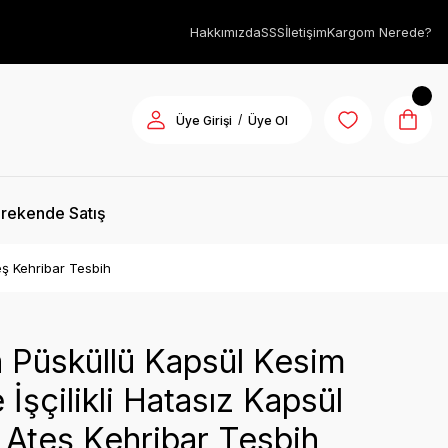
Hakkımızda
SSS
İletişim
Kargom Nerede?
/
Üye Girişi
Üye Ol
rekende Satış
eş Kehribar Tesbih
 Püsküllü Kapsül Kesim
İşçilikli Hatasız Kapsül
Ateş Kehribar Tesbih