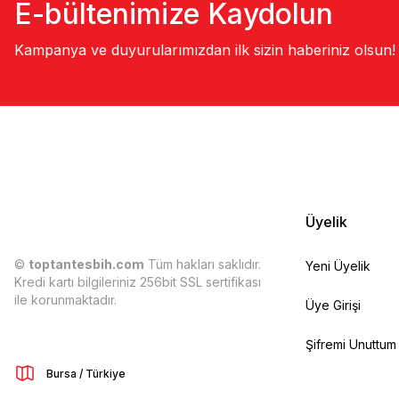
E-bültenimize Kaydolun
Kampanya ve duyurularımızdan ilk sizin haberiniz olsun!
Üyelik
©
toptantesbih.com
Tüm hakları saklıdır.
Yeni Üyelik
Kredi kartı bilgileriniz 256bit SSL sertifikası
ile korunmaktadır.
Üye Girişi
Şifremi Unuttum
Bursa / Türkiye