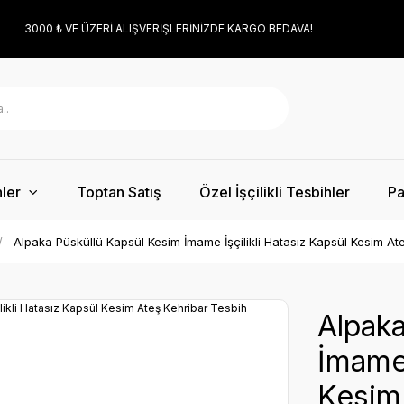
3000 ₺ VE ÜZERİ ALIŞVERİŞLERİNİZDE KARGO BEDAVA!
ler
Toptan Satış
Özel İşçilikli Tesbihler
Pa
Alpaka Püsküllü Kapsül Kesim İmame İşçilikli Hatasız Kapsül Kesim At
Alpaka
İmame 
Kesim 