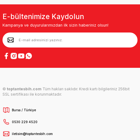
E-bültenimize Kaydolun
Kampanya ve duyurularımızdan ilk sizin haberiniz olsun!
©
toptantesbih.com
Tüm hakları saklıdır. Kredi kartı bilgileriniz 256bit
SSL sertifikası ile korunmaktadır.
Bursa / Türkiye
0530 229 4520
iletisim@toptantesbih.com