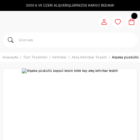
3000 ₺ VE ÜZERİ ALIŞVERİŞLERİNİZDE KARGO BEDAVA!
Anasayfa
Tüm Tesbihler
Kehribar
Ateş Kehribar Tesbih
Alpaka püsküllü 