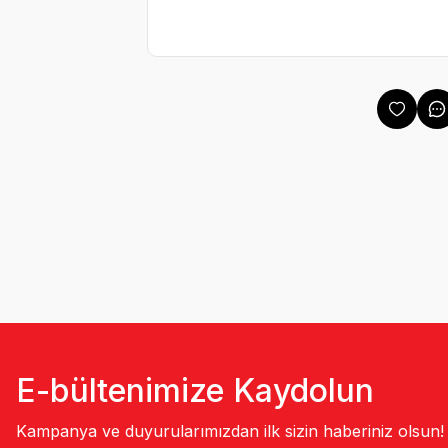
E-bültenimize Kaydolun
Kampanya ve duyurularımızdan ilk sizin haberiniz olsun!