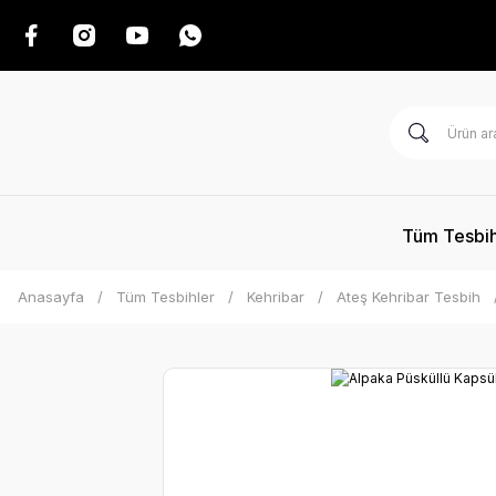
Tüm Tesbih
Anasayfa
Tüm Tesbihler
Kehribar
Ateş Kehribar Tesbih