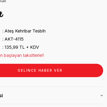
orum
₺
Ateş Kehribar Tesbih
AKT-4115
135,99 TL + KDV
n başlayan taksitlerle!!
GELİNCE HABER VER
si