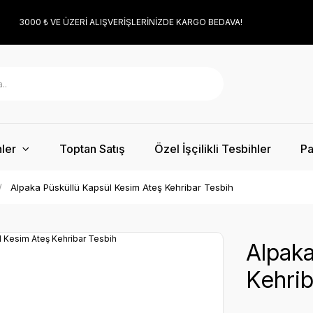
3000 ₺ VE ÜZERİ ALIŞVERİŞLERİNİZDE KARGO BEDAVA!
ler
Toptan Satış
Özel İşçilikli Tesbihler
Pa
Alpaka Püsküllü Kapsül Kesim Ateş Kehribar Tesbih
Alpaka
Kehrib