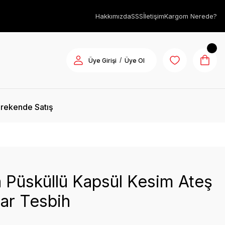
Hakkımızda
SSS
İletişim
Kargom Nerede?
/
Üye Girişi
Üye Ol
rekende Satış
 Püsküllü Kapsül Kesim Ateş
ar Tesbih