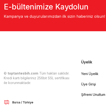
E-bültenimize Kaydolun
Kampanya ve duyurularımızdan ilk sizin haberiniz olsun!
Üyelik
©
toptantesbih.com
Tüm hakları saklıdır.
Yeni Üyelik
Kredi kartı bilgileriniz 256bit SSL sertifikası
ile korunmaktadır.
Üye Girişi
Şifremi Unuttum
Bursa / Türkiye