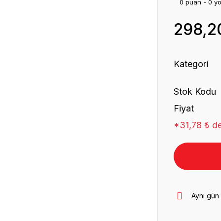
0 puan - 0 y
298,2
Kategori
Stok Kodu
Fiyat
*31,78 ₺ de
Aynı gün