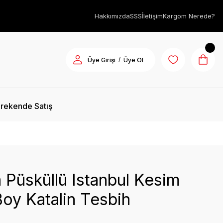
Hakkımızda
SSS
İletişim
Kargom Nerede?
/
Üye Girişi
Üye Ol
rekende Satış
 Püsküllü Istanbul Kesim
Boy Katalin Tesbih