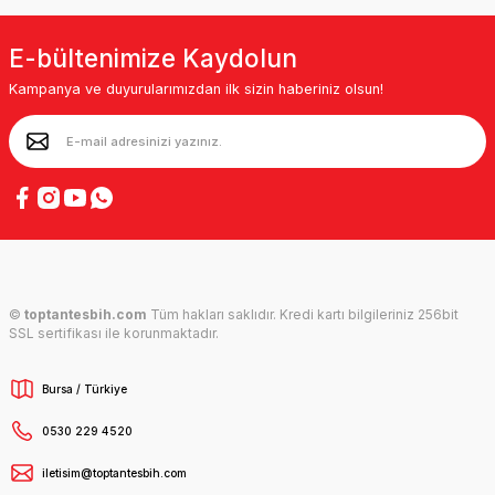
E-bültenimize Kaydolun
Kampanya ve duyurularımızdan ilk sizin haberiniz olsun!
©
toptantesbih.com
Tüm hakları saklıdır. Kredi kartı bilgileriniz 256bit
SSL sertifikası ile korunmaktadır.
Bursa / Türkiye
0530 229 4520
iletisim@toptantesbih.com