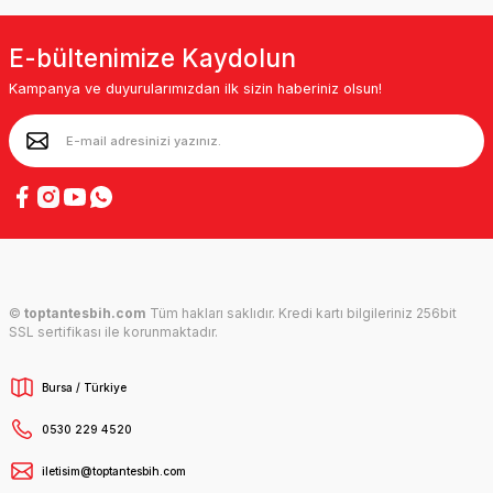
E-bültenimize Kaydolun
Kampanya ve duyurularımızdan ilk sizin haberiniz olsun!
©
toptantesbih.com
Tüm hakları saklıdır. Kredi kartı bilgileriniz 256bit
SSL sertifikası ile korunmaktadır.
Bursa / Türkiye
0530 229 4520
iletisim@toptantesbih.com