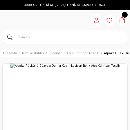
3000 ₺ VE ÜZERİ ALIŞVERİŞLERİNİZDE KARGO BEDAVA!
Anasayfa
Tüm Tesbihler
Kehribar
Ateş Kehribar Tesbih
Alpaka Püsküllü