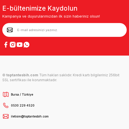
E-bültenimize Kaydolun
Kampanya ve duyurularımızdan ilk sizin haberiniz olsun!
©
toptantesbih.com
Tüm hakları saklıdır. Kredi kartı bilgileriniz 256bit
SSL sertifikası ile korunmaktadır.
Bursa / Türkiye
0530 229 4520
iletisim@toptantesbih.com