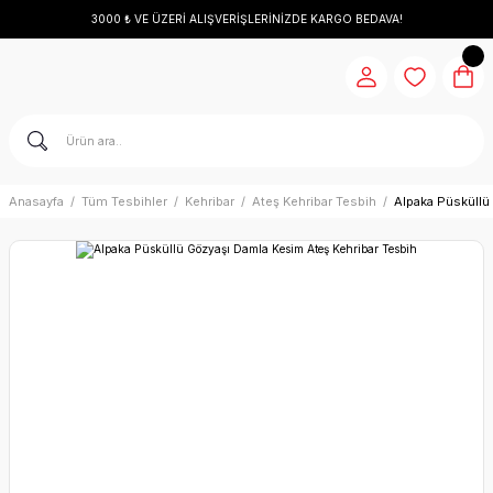
3000 ₺ VE ÜZERİ ALIŞVERİŞLERİNİZDE KARGO BEDAVA!
Anasayfa
Tüm Tesbihler
Kehribar
Ateş Kehribar Tesbih
Alpaka Püsküllü