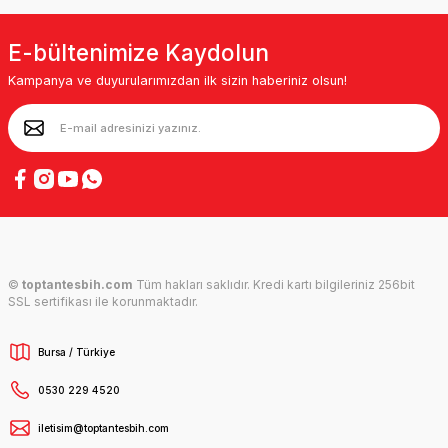
E-bültenimize Kaydolun
Kampanya ve duyurularımızdan ilk sizin haberiniz olsun!
©
toptantesbih.com
Tüm hakları saklıdır. Kredi kartı bilgileriniz 256bit
SSL sertifikası ile korunmaktadır.
Bursa / Türkiye
0530 229 4520
iletisim@toptantesbih.com