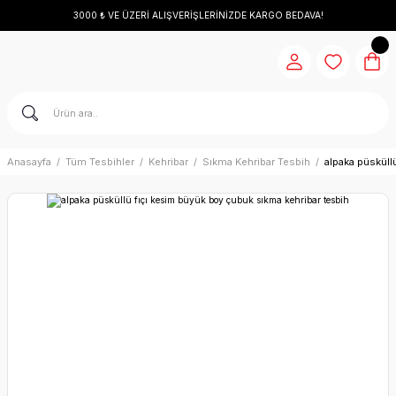
3000 ₺ VE ÜZERİ ALIŞVERİŞLERİNİZDE KARGO BEDAVA!
Anasayfa
Tüm Tesbihler
Kehribar
Sıkma Kehribar Tesbih
alpaka püsküll