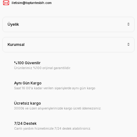
iletisim@toptantesbih.com
Üyelik
Kurumsal
%100 Güvenilir
Ürünlerimiz %100 orijinal garantilidir.
Aynı Gün Kargo
Saat 16:00'a kadar verilen siparişlerde aynı gün kargo
Ücretsiz kargo
3000₺ ve üzeri alışverişlerinizde kargo ücreti ödemezsiniz.
7/24 Destek
Canlı yardım hizmetimizle 7/24 destek alabilirsiniz.