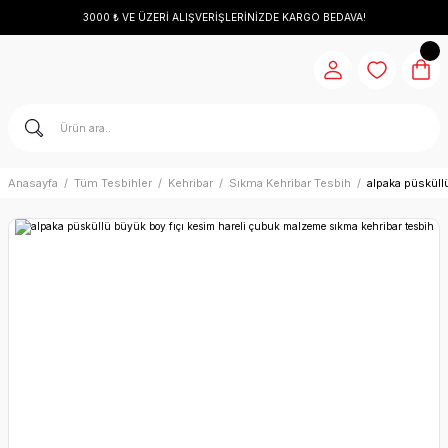
3000 ₺ VE ÜZERİ ALIŞVERİŞLERİNİZDE KARGO BEDAVA!
Anasayfa
Tüm Tesbihler
Kehribar
Sıkma Kehribar Tesbih
alpaka püsküll