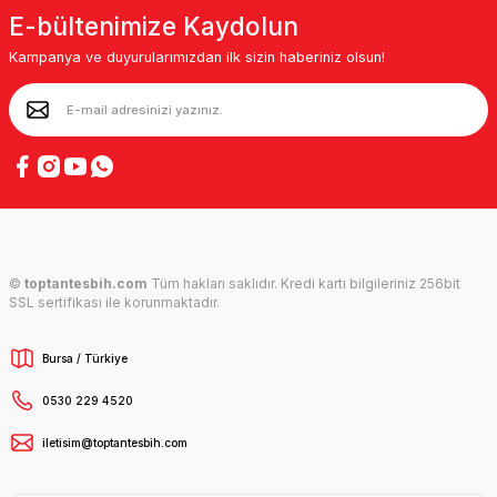
E-bültenimize Kaydolun
Kampanya ve duyurularımızdan ilk sizin haberiniz olsun!
©
toptantesbih.com
Tüm hakları saklıdır. Kredi kartı bilgileriniz 256bit
SSL sertifikası ile korunmaktadır.
Bursa / Türkiye
0530 229 4520
iletisim@toptantesbih.com