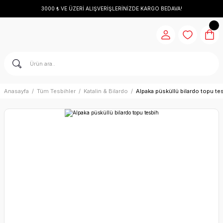
3000 ₺ VE ÜZERİ ALIŞVERİŞLERİNİZDE KARGO BEDAVA!
Anasayfa
Tüm Tesbihler
Katalin & Bilardo
Alpaka püsküllü bilardo topu te