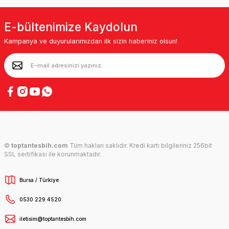
E-bültenimize Kaydolun
Kampanya ve duyurularımızdan ilk sizin haberiniz olsun!
©
toptantesbih.com
Tüm hakları saklıdır. Kredi kartı bilgileriniz 256bit
SSL sertifikası ile korunmaktadır.
Bursa / Türkiye
0530 229 4520
iletisim@toptantesbih.com