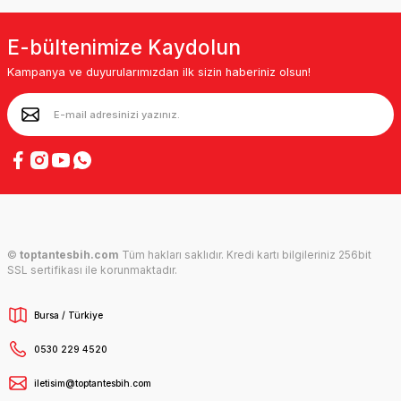
E-bültenimize Kaydolun
Kampanya ve duyurularımızdan ilk sizin haberiniz olsun!
©
toptantesbih.com
Tüm hakları saklıdır. Kredi kartı bilgileriniz 256bit
SSL sertifikası ile korunmaktadır.
Bursa / Türkiye
0530 229 4520
iletisim@toptantesbih.com