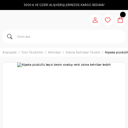
3000 ₺ VE ÜZERİ ALIŞVERİŞLERİNİZDE KARGO BEDAVA!
Anasayfa
Tüm Tesbihler
Kehribar
Sıkma Kehribar Tesbih
Alpaka püsküll