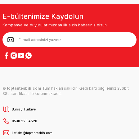
E-bültenimize Kaydolun
Kampanya ve duyurularımızdan ilk sizin haberiniz olsun!
©
toptantesbih.com
Tüm hakları saklıdır. Kredi kartı bilgileriniz 256bit
SSL sertifikası ile korunmaktadır.
Bursa / Türkiye
0530 229 4520
iletisim@toptantesbih.com