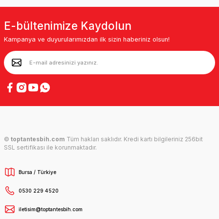
E-bültenimize Kaydolun
Kampanya ve duyurularımızdan ilk sizin haberiniz olsun!
©
toptantesbih.com
Tüm hakları saklıdır. Kredi kartı bilgileriniz 256bit
SSL sertifikası ile korunmaktadır.
Bursa / Türkiye
0530 229 4520
iletisim@toptantesbih.com