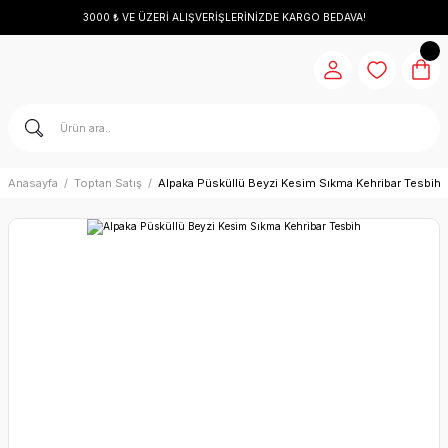
3000 ₺ VE ÜZERİ ALIŞVERİŞLERİNİZDE KARGO BEDAVA!
Anasayfa
Toptan Satış
Alpaka Püsküllü Beyzi Kesim Sıkma Kehribar Tesbih