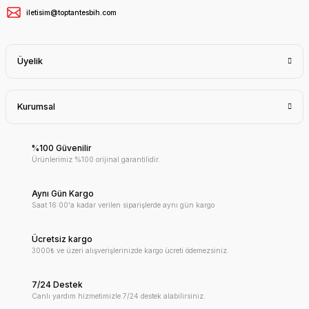
iletisim@toptantesbih.com
Üyelik
Kurumsal
%100 Güvenilir
Ürünlerimiz %100 orijinal garantilidir.
Aynı Gün Kargo
Saat 16:00'a kadar verilen siparişlerde aynı gün kargo
Ücretsiz kargo
3000₺ ve üzeri alışverişlerinizde kargo ücreti ödemezsiniz.
7/24 Destek
Canlı yardım hizmetimizle 7/24 destek alabilirsiniz.