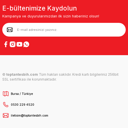
E-bültenimize Kaydolun
Kampanya ve duyurularımızdan ilk sizin haberiniz olsun!
©
toptantesbih.com
Tüm hakları saklıdır. Kredi kartı bilgileriniz 256bit
SSL sertifikası ile korunmaktadır.
Bursa / Türkiye
0530 229 4520
iletisim@toptantesbih.com