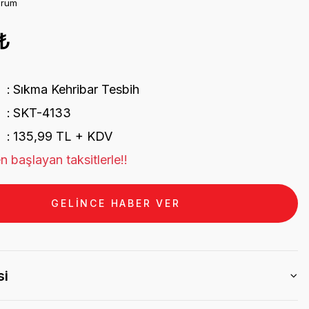
orum
₺
Sıkma Kehribar Tesbih
SKT-4133
135,99 TL + KDV
n başlayan taksitlerle!!
GELİNCE HABER VER
si