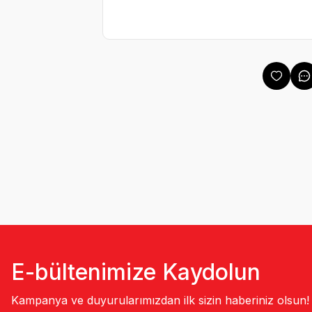
E-bültenimize Kaydolun
Kampanya ve duyurularımızdan ilk sizin haberiniz olsun!