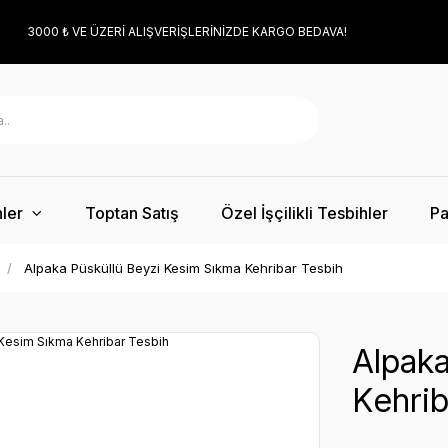
3000 ₺ VE ÜZERİ ALIŞVERİŞLERİNİZDE KARGO BEDAVA!
ler
Toptan Satış
Özel İşçilikli Tesbihler
Pa
Alpaka Püsküllü Beyzi Kesim Sıkma Kehribar Tesbih
Alpaka
Kehrib