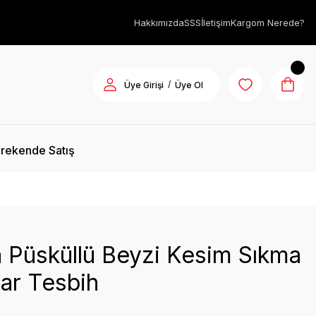
Hakkımızda
SSS
İletişim
Kargom Nerede?
/
Üye Girişi
Üye Ol
rekende Satış
 Püsküllü Beyzi Kesim Sıkma
ar Tesbih