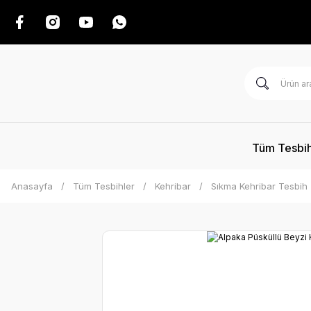
Tüm Tesbih
Anasayfa
Tüm Tesbihler
Kehribar
Sıkma Kehribar Tesbih