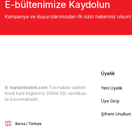
E-bültenimize Kaydolun
Kampanya ve duyurularımızdan ilk sizin haberiniz olsun!
Üyelik
©
toptantesbih.com
Tüm hakları saklıdır.
Yeni Üyelik
Kredi kartı bilgileriniz 256bit SSL sertifikası
ile korunmaktadır.
Üye Girişi
Şifremi Unuttum
Bursa / Türkiye