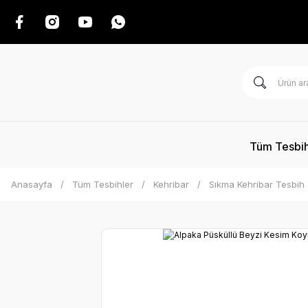
Tüm Tesbih
Anasayfa
Tüm Tesbihler
Kehribar
Sıkma Kehribar Tesbih