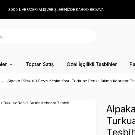
3000 ₺ VE ÜZERİ ALIŞVERİŞLERİNİZDE KARGO BEDAVA!
ler
Toptan Satış
Özel İşçilikli Tesbihler
Pa
Alpaka Püsküllü Beyzi Kesim Koyu Turkuaz Renkli Sıkma Kehribar Te
Alpaka
Turkua
Tesbi