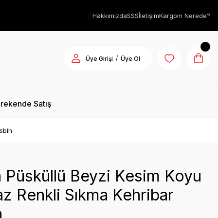
Hakkımızda
SSS
İletişim
Kargom Nerede?
/
Üye Girişi
Üye Ol
rekende Satış
sbih
 Püsküllü Beyzi Kesim Koyu
z Renkli Sıkma Kehribar
h