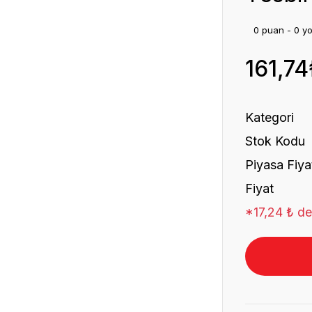
0 puan - 0 y
161,74
Kategori
Stok Kodu
Piyasa Fiya
Fiyat
*17,24 ₺ den