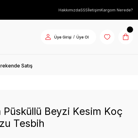
Hakkımızda
SSS
İletişim
Kargom Nerede?
/
Üye Girişi
Üye Ol
rekende Satış
 Püsküllü Beyzi Kesim Koç
zu Tesbih