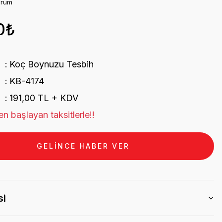
orum
0₺
Koç Boynuzu Tesbih
KB-4174
191,00 TL + KDV
n başlayan taksitlerle!!
GELİNCE HABER VER
si