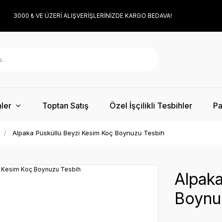
3000 ₺ VE ÜZERİ ALIŞVERİŞLERİNİZDE KARGO BEDAVA!
ler
Toptan Satış
Özel İşçilikli Tesbihler
Pa
Alpaka Püsküllü Beyzi Kesim Koç Boynuzu Tesbih
Alpaka
Boynu