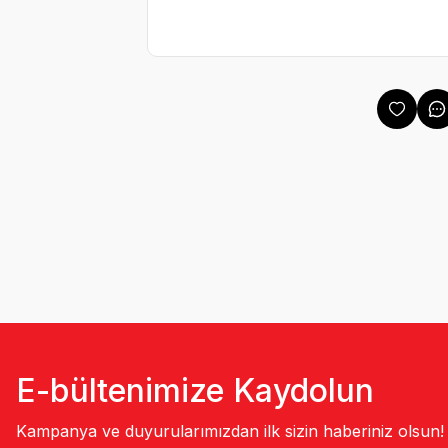
E-bültenimize Kaydolun
Kampanya ve duyurularımızdan ilk sizin haberiniz olsun!