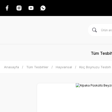
Tüm Tesbih
Anasayfa
Tüm Tesbihler
Hayvansal
Koç Boynuzu Tesbih