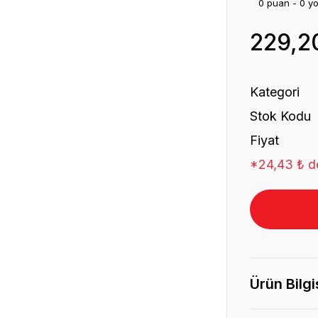
0 puan - 0 y
229,2
Kategori
Stok Kodu
Fiyat
*24,43 ₺ de
Ürün Bilgi