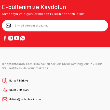
E-bültenimize Kaydolun
Kampanya ve duyurularımızdan ilk sizin haberiniz olsun!
©
toptantesbih.com
Tüm hakları saklıdır. Kredi kartı bilgileriniz 256bit
SSL sertifikası ile korunmaktadır.
Bursa / Türkiye
0530 229 4520
iletisim@toptantesbih.com