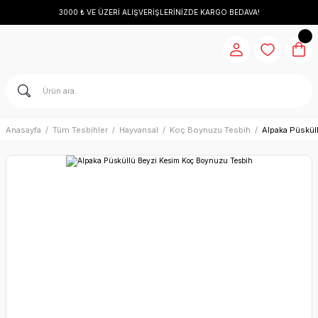
3000 ₺ VE ÜZERİ ALIŞVERİŞLERİNİZDE KARGO BEDAVA!
Anasayfa
Tüm Tesbihler
Hayvansal
Koç Boynuzu Tesbih
Alpaka Püskül