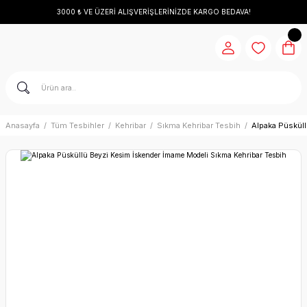
3000 ₺ VE ÜZERİ ALIŞVERİŞLERİNİZDE KARGO BEDAVA!
Anasayfa
Tüm Tesbihler
Kehribar
Sıkma Kehribar Tesbih
Alpaka Püskül