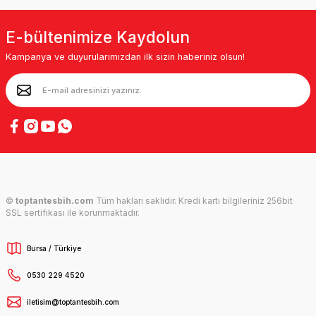
E-bültenimize Kaydolun
Kampanya ve duyurularımızdan ilk sizin haberiniz olsun!
©
toptantesbih.com
Tüm hakları saklıdır. Kredi kartı bilgileriniz 256bit
SSL sertifikası ile korunmaktadır.
Bursa / Türkiye
0530 229 4520
iletisim@toptantesbih.com