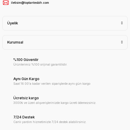
iletisim@toptantesbih.com
Üyelik
Kurumsal
%100 Güvenilir
Ürünlerimiz %100 orijinal garantilidir.
Aynı Gün Kargo
Saat 16:00'a kadar verilen siparişlerde aynı gün kargo
Ücretsiz kargo
3000₺ ve üzeri alışverişlerinizde kargo ücreti ödemezsiniz.
7/24 Destek
Canlı yardım hizmetimizle 7/24 destek alabilirsiniz.