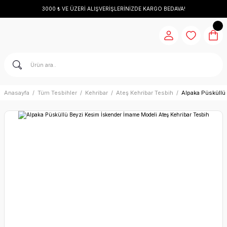
3000 ₺ VE ÜZERİ ALIŞVERİŞLERİNİZDE KARGO BEDAVA!
Anasayfa
Tüm Tesbihler
Kehribar
Ateş Kehribar Tesbih
Alpaka Püsküllü