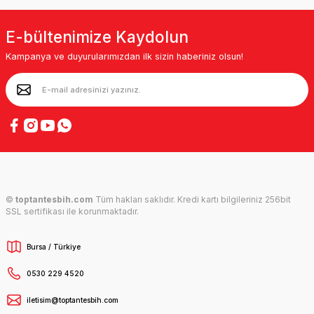
E-bültenimize Kaydolun
Kampanya ve duyurularımızdan ilk sizin haberiniz olsun!
©
toptantesbih.com
Tüm hakları saklıdır. Kredi kartı bilgileriniz 256bit
SSL sertifikası ile korunmaktadır.
Bursa / Türkiye
0530 229 4520
iletisim@toptantesbih.com