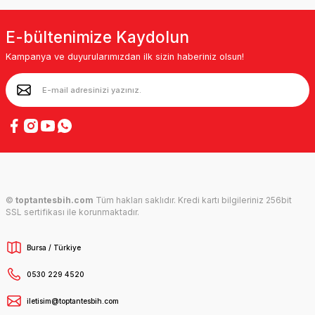
E-bültenimize Kaydolun
Kampanya ve duyurularımızdan ilk sizin haberiniz olsun!
©
toptantesbih.com
Tüm hakları saklıdır. Kredi kartı bilgileriniz 256bit
SSL sertifikası ile korunmaktadır.
Bursa / Türkiye
0530 229 4520
iletisim@toptantesbih.com