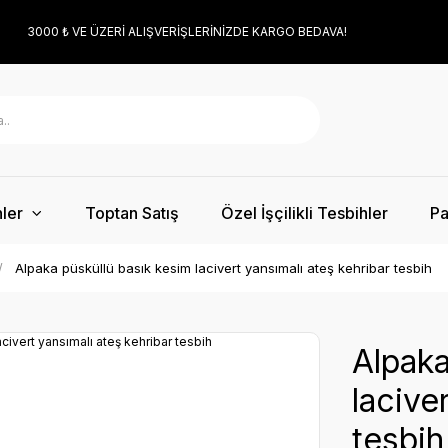
3000 ₺ VE ÜZERİ ALIŞVERİŞLERİNİZDE KARGO BEDAVA!
ler
Toptan Satış
Özel İşçilikli Tesbihler
Pa
Alpaka püsküllü basık kesim lacivert yansımalı ateş kehribar tesbih
Alpaka
lacive
tesbih