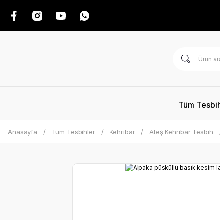
Tüm Tesbih
Anasayfa
Tüm Tesbihler
Kehribar
Ateş Kehribar Tesbih