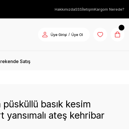
Hakkımızda
SSS
İletişim
Kargom Nerede?
/
Üye Girişi
Üye Ol
rekende Satış
 püsküllü basık kesim
rt yansımalı ateş kehribar