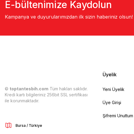
E-bültenimize Kaydolun
Kampanya ve duyurularımızdan ilk sizin haberiniz olsun!
Üyelik
©
toptantesbih.com
Tüm hakları saklıdır.
Yeni Üyelik
Kredi kartı bilgileriniz 256bit SSL sertifikası
ile korunmaktadır.
Üye Girişi
Şifremi Unuttum
Bursa / Türkiye