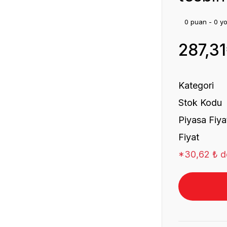
0 puan - 0 y
287,3
Kategori
Stok Kodu
Piyasa Fiya
Fiyat
*30,62 ₺ de