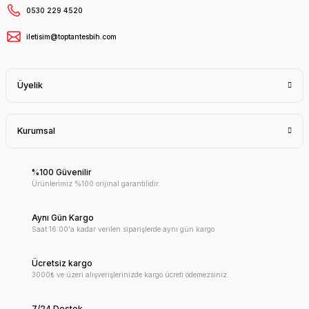
0530 229 4520
iletisim@toptantesbih.com
Üyelik
Kurumsal
%100 Güvenilir
Ürünlerimiz %100 orijinal garantilidir.
Aynı Gün Kargo
Saat 16:00'a kadar verilen siparişlerde aynı gün kargo
Ücretsiz kargo
3000₺ ve üzeri alışverişlerinizde kargo ücreti ödemezsiniz.
7/24 Destek