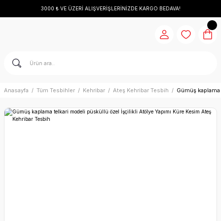
3000 ₺ VE ÜZERİ ALIŞVERİŞLERİNİZDE KARGO BEDAVA!
Anasayfa
Tüm Tesbihler
Kehribar
Ateş Kehribar Tesbih
Gümüş kaplama te