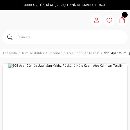
3000 ₺ VE ÜZERİ ALIŞVERİŞLERİNİZDE KARGO BEDAVA!
Anasayfa
Tüm Tesbihler
Kehribar
Ateş Kehribar Tesbih
925 Ayar Gümüş 