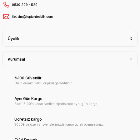
0530 229 4520
iletisim@toptantesbih.com
Üyelik
Kurumsal
%100 Güvenilir
Ürünlerimiz %100 orijinal garantilidir.
Aynı Gün Kargo
Saat 16:00'a kadar verilen siparişlerde aynı gün kargo
Ücretsiz kargo
3000₺ ve üzeri alışverişlerinizde kargo ücreti ödemezsiniz.
7/24 Destek