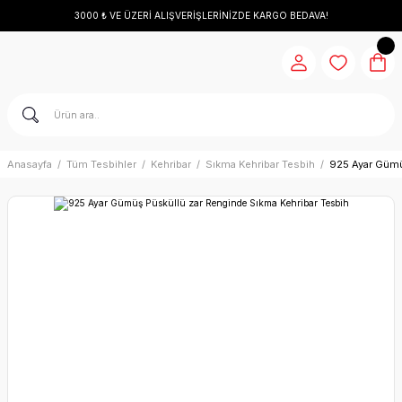
3000 ₺ VE ÜZERİ ALIŞVERİŞLERİNİZDE KARGO BEDAVA!
Anasayfa
Tüm Tesbihler
Kehribar
Sıkma Kehribar Tesbih
925 Ayar Gümü