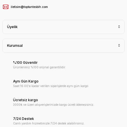
iletisim@toptantesbih.com
Üyelik
Kurumsal
%100 Güvenilir
Ürünlerimiz %100 orijinal garantilidir.
Aynı Gün Kargo
Saat 16:00'a kadar verilen siparişlerde aynı gün kargo
Ücretsiz kargo
3000₺ ve üzeri alışverişlerinizde kargo ücreti ödemezsiniz.
7/24 Destek
Canlı yardım hizmetimizle 7/24 destek alabilirsiniz.