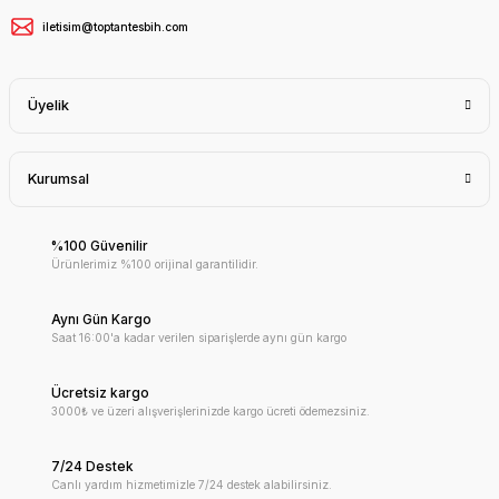
iletisim@toptantesbih.com
Üyelik
Kurumsal
%100 Güvenilir
Ürünlerimiz %100 orijinal garantilidir.
Aynı Gün Kargo
Saat 16:00'a kadar verilen siparişlerde aynı gün kargo
Ücretsiz kargo
3000₺ ve üzeri alışverişlerinizde kargo ücreti ödemezsiniz.
7/24 Destek
Canlı yardım hizmetimizle 7/24 destek alabilirsiniz.