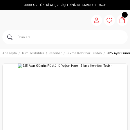
3000 ₺ VE ÜZERİ ALIŞVERİŞLERİNİZDE KARGO BEDAVA!
Anasayfa
Tüm Tesbihler
Kehribar
Sıkma Kehribar Tesbih
925 Ayar Gümü