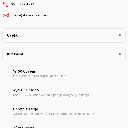
0530 229 4520
iletisim@toptantesbih.com
Üyelik
Kurumsal
%100 Güvenilir
Ürünlerimiz %100 orijinal garantilidir.
Aynı Gün Kargo
Saat 16:00'a kadar verilen siparişlerde aynı gün kargo
Ücretsiz kargo
3000₺ ve üzeri alışverişlerinizde kargo ücreti ödemezsiniz.
7/24 Destek