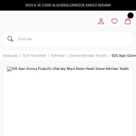
3000 ₺ VE ÜZERİ ALIŞVERİŞLERİNİZDE KARGO BEDAVA!
Anasayfa
Tüm Tesbihler
Kehribar
Sıkma Kehribar Tesbih
925 Ayar Gümü