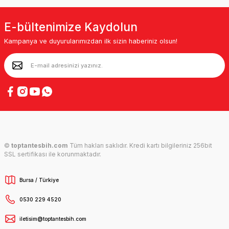
E-bültenimize Kaydolun
Kampanya ve duyurularımızdan ilk sizin haberiniz olsun!
©
toptantesbih.com
Tüm hakları saklıdır. Kredi kartı bilgileriniz 256bit
SSL sertifikası ile korunmaktadır.
Bursa / Türkiye
0530 229 4520
iletisim@toptantesbih.com