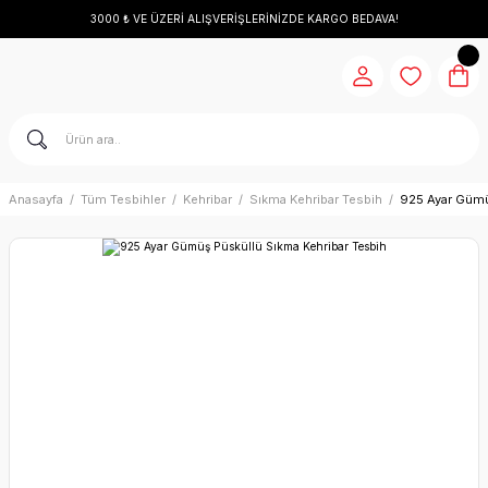
3000 ₺ VE ÜZERİ ALIŞVERİŞLERİNİZDE KARGO BEDAVA!
Anasayfa
Tüm Tesbihler
Kehribar
Sıkma Kehribar Tesbih
925 Ayar Gümü