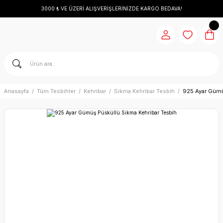
3000 ₺ VE ÜZERİ ALIŞVERİŞLERİNİZDE KARGO BEDAVA!
Anasayfa
Tüm Tesbihler
Kehribar
Sıkma Kehribar Tesbih
925 Ayar Gümü