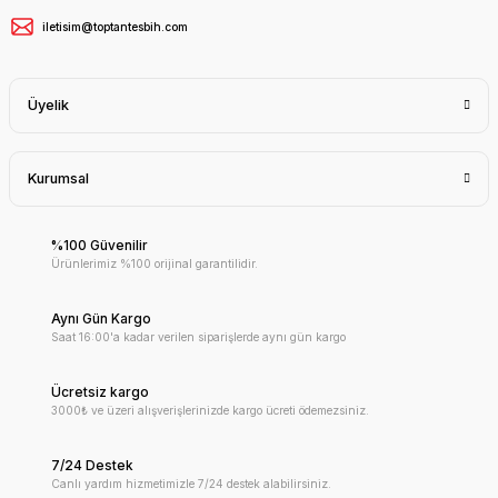
iletisim@toptantesbih.com
Üyelik
Kurumsal
%100 Güvenilir
Ürünlerimiz %100 orijinal garantilidir.
Aynı Gün Kargo
Saat 16:00'a kadar verilen siparişlerde aynı gün kargo
Ücretsiz kargo
3000₺ ve üzeri alışverişlerinizde kargo ücreti ödemezsiniz.
7/24 Destek
Canlı yardım hizmetimizle 7/24 destek alabilirsiniz.