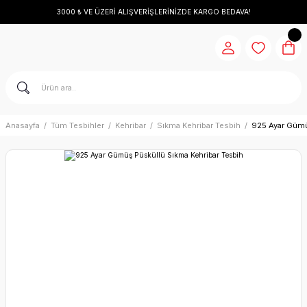
3000 ₺ VE ÜZERİ ALIŞVERİŞLERİNİZDE KARGO BEDAVA!
Anasayfa
Tüm Tesbihler
Kehribar
Sıkma Kehribar Tesbih
925 Ayar Gümü