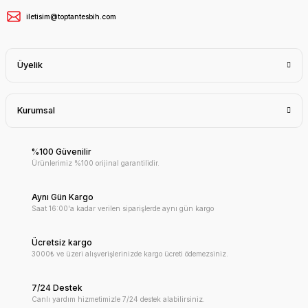
iletisim@toptantesbih.com
Üyelik
Kurumsal
%100 Güvenilir
Ürünlerimiz %100 orijinal garantilidir.
Aynı Gün Kargo
Saat 16:00'a kadar verilen siparişlerde aynı gün kargo
Ücretsiz kargo
3000₺ ve üzeri alışverişlerinizde kargo ücreti ödemezsiniz.
7/24 Destek
Canlı yardım hizmetimizle 7/24 destek alabilirsiniz.