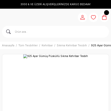
3000 ₺ VE ÜZERİ ALIŞVERİŞLERİNİZDE KARGO BEDAVA!
Anasayfa
Tüm Tesbihler
Kehribar
Sıkma Kehribar Tesbih
925 Ayar Gümü