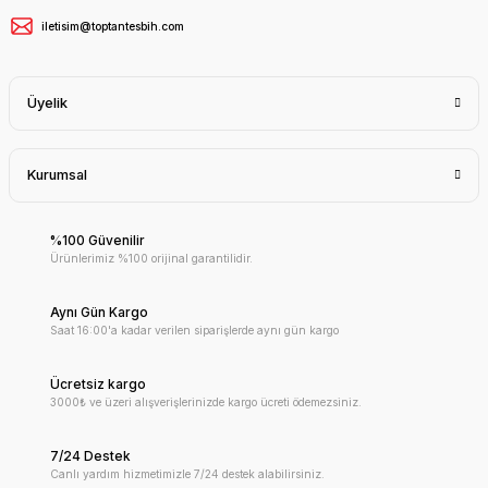
iletisim@toptantesbih.com
Üyelik
Kurumsal
%100 Güvenilir
Ürünlerimiz %100 orijinal garantilidir.
Aynı Gün Kargo
Saat 16:00'a kadar verilen siparişlerde aynı gün kargo
Ücretsiz kargo
3000₺ ve üzeri alışverişlerinizde kargo ücreti ödemezsiniz.
7/24 Destek
Canlı yardım hizmetimizle 7/24 destek alabilirsiniz.