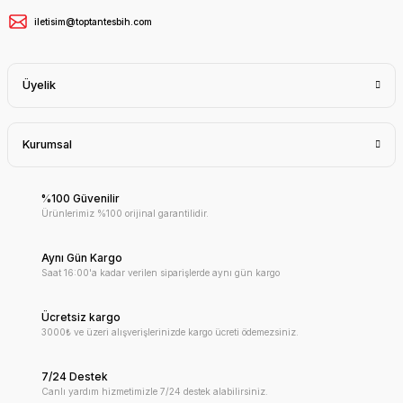
iletisim@toptantesbih.com
Üyelik
Kurumsal
%100 Güvenilir
Ürünlerimiz %100 orijinal garantilidir.
Aynı Gün Kargo
Saat 16:00'a kadar verilen siparişlerde aynı gün kargo
Ücretsiz kargo
3000₺ ve üzeri alışverişlerinizde kargo ücreti ödemezsiniz.
7/24 Destek
Canlı yardım hizmetimizle 7/24 destek alabilirsiniz.