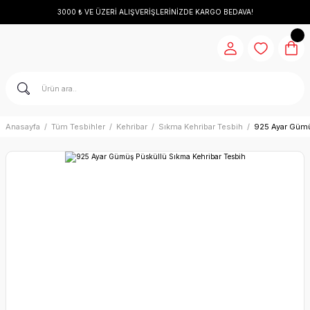
3000 ₺ VE ÜZERİ ALIŞVERİŞLERİNİZDE KARGO BEDAVA!
Anasayfa
Tüm Tesbihler
Kehribar
Sıkma Kehribar Tesbih
925 Ayar Gümü