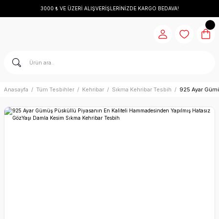
3000 ₺ VE ÜZERİ ALIŞVERİŞLERİNİZDE KARGO BEDAVA!
Anasayfa
Tüm Tesbihler
Kehribar
Sıkma Kehribar Tesbih
925 Ayar Gümü