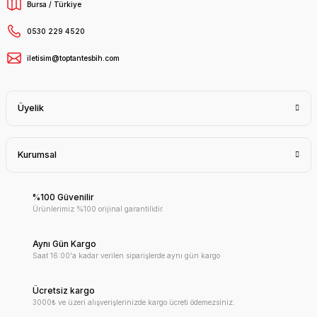
Bursa / Türkiye
0530 229 4520
iletisim@toptantesbih.com
Üyelik
Kurumsal
%100 Güvenilir
Ürünlerimiz %100 orijinal garantilidir.
Aynı Gün Kargo
Saat 16:00'a kadar verilen siparişlerde aynı gün kargo
Ücretsiz kargo
3000₺ ve üzeri alışverişlerinizde kargo ücreti ödemezsiniz.