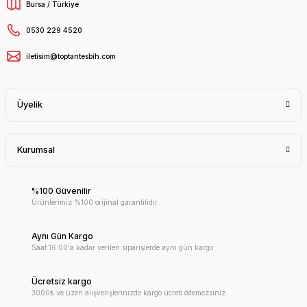
Bursa / Türkiye
0530 229 4520
iletisim@toptantesbih.com
Üyelik
Kurumsal
%100 Güvenilir
Ürünlerimiz %100 orijinal garantilidir.
Aynı Gün Kargo
Saat 16:00'a kadar verilen siparişlerde aynı gün kargo
Ücretsiz kargo
3000₺ ve üzeri alışverişlerinizde kargo ücreti ödemezsiniz.