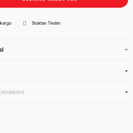
 kargo
Stoktan Teslim
si
çenekleri