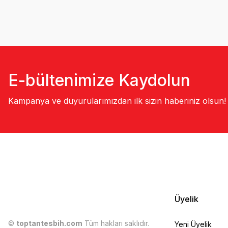
E-bültenimize Kaydolun
Kampanya ve duyurularımızdan ilk sizin haberiniz olsun!
Üyelik
©
toptantesbih.com
Tüm hakları saklıdır.
Yeni Üyelik