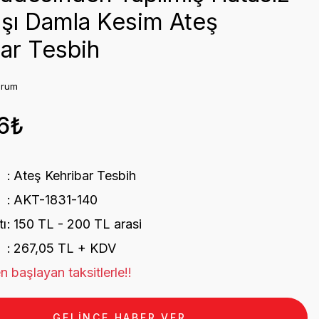
şı Damla Kesim Ateş
ar Tesbih
orum
6₺
Ateş Kehribar Tesbih
AKT-1831-140
tı
150 TL - 200 TL arasi
267,05 TL + KDV
n başlayan taksitlerle!!
GELİNCE HABER VER