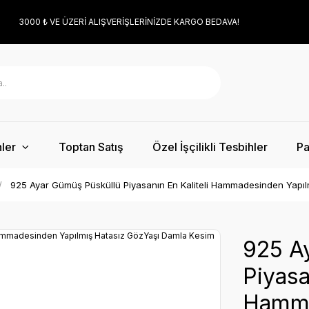
3000 ₺ VE ÜZERİ ALIŞVERİŞLERİNİZDE KARGO BEDAVA!
ler
Toptan Satış
Özel İşçilikli Tesbihler
Pa
925 Ayar Gümüş Püsküllü Piyasanın En Kaliteli Hammadesinden Yapıl
925 A
Piyasa
Hamma