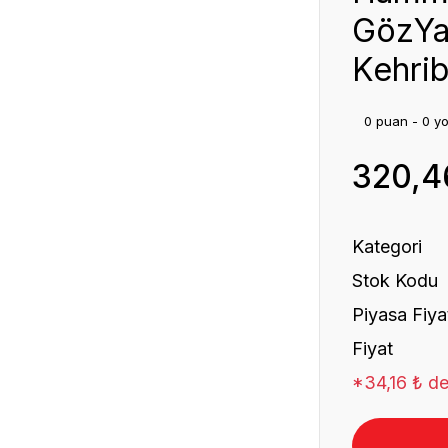
GözYa
Kehrib
0 puan - 0 y
320,4
Kategori
Stok Kodu
Piyasa Fiya
Fiyat
*34,16 ₺ de