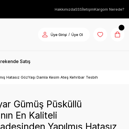
Hakkımızda
SSS
İletişim
Kargom Nerede?
/
Üye Girişi
Üye Ol
rekende Satış
mış Hatasız GözYaşı Damla Kesim Ateş Kehribar Tesbih
yar Gümüş Püsküllü
nın En Kaliteli
desinden Yapılmış Hatasız