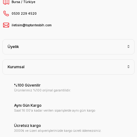
Bursa / Türkiye
0530 229 4520
iletisim@toptantesbih.com
Üyelik
Kurumsal
%100 Güvenilir
Ürünlerimiz %100 orijinal garantilidir.
Aynı Gün Kargo
Saat 16:00'a kadar verilen siparişlerde aynı gün kargo
Ücretsiz kargo
3000₺ ve üzeri alışverişlerinizde kargo ücreti ödemezsiniz.