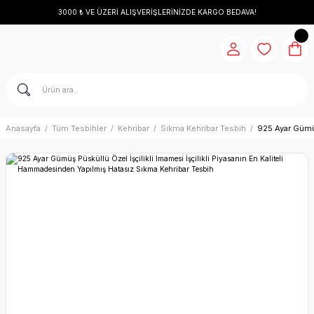
3000 ₺ VE ÜZERİ ALIŞVERİŞLERİNİZDE KARGO BEDAVA!
Anasayfa
Tüm Tesbihler
Kehribar
Sıkma Kehribar Tesbih
925 Ayar Gümüş