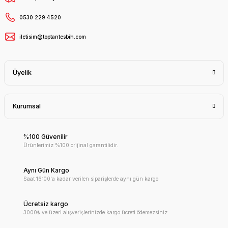
0530 229 4520
iletisim@toptantesbih.com
Üyelik
Kurumsal
%100 Güvenilir
Ürünlerimiz %100 orijinal garantilidir.
Aynı Gün Kargo
Saat 16:00'a kadar verilen siparişlerde aynı gün kargo
Ücretsiz kargo
3000₺ ve üzeri alışverişlerinizde kargo ücreti ödemezsiniz.