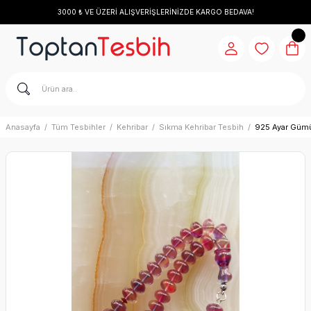
3000 ₺ VE ÜZERİ ALIŞVERİŞLERİNİZDE KARGO BEDAVA!
Anasayfa
Tüm Tesbihler
Kehribar
Sıkma Kehribar Tesbih
925 Ayar Gümüş