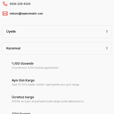
0530 229 4520
iletisim@toptantesbih.com
Üyelik
Kurumsal
%100 Güvenilir
Ürünlerimiz %100 orijinal garantilidir.
Aynı Gün Kargo
Saat 16:00'a kadar verilen siparişlerde aynı gün kargo
Ücretsiz kargo
3000₺ ve üzeri alışverişlerinizde kargo ücreti ödemezsiniz.
7/24 Destek