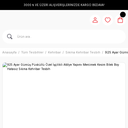
3000 ₺ VE ÜZERİ ALIŞVERİŞLERİNİZDE KARGO BEDAVA!
Anasayfa
Tüm Tesbihler
Kehribar
Sıkma Kehribar Tesbih
925 Ayar Gümüş