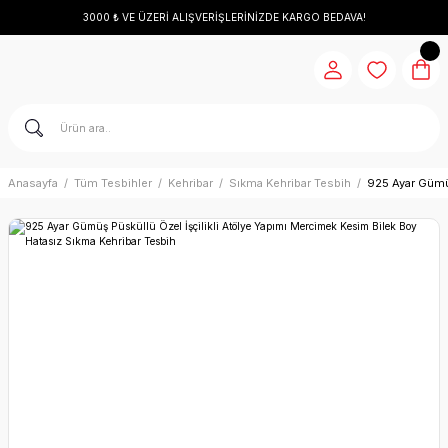
3000 ₺ VE ÜZERİ ALIŞVERİŞLERİNİZDE KARGO BEDAVA!
Anasayfa
Tüm Tesbihler
Kehribar
Sıkma Kehribar Tesbih
925 Ayar Gümüş