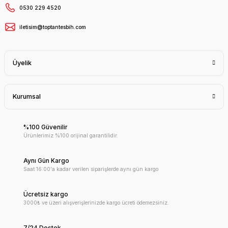
0530 229 4520
iletisim@toptantesbih.com
Üyelik
Kurumsal
%100 Güvenilir
Ürünlerimiz %100 orijinal garantilidir.
Aynı Gün Kargo
Saat 16:00'a kadar verilen siparişlerde aynı gün kargo
Ücretsiz kargo
3000₺ ve üzeri alışverişlerinizde kargo ücreti ödemezsiniz.
7/24 Destek