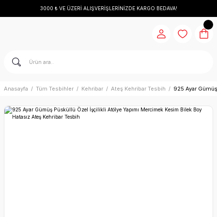
3000 ₺ VE ÜZERİ ALIŞVERİŞLERİNİZDE KARGO BEDAVA!
Anasayfa
Tüm Tesbihler
Kehribar
Ateş Kehribar Tesbih
925 Ayar Gümüş 