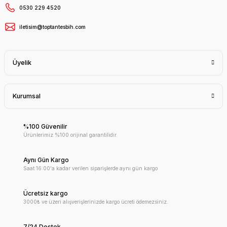
0530 229 4520
iletisim@toptantesbih.com
Üyelik
Kurumsal
%100 Güvenilir
Ürünlerimiz %100 orijinal garantilidir.
Aynı Gün Kargo
Saat 16:00'a kadar verilen siparişlerde aynı gün kargo
Ücretsiz kargo
3000₺ ve üzeri alışverişlerinizde kargo ücreti ödemezsiniz.
7/24 Destek