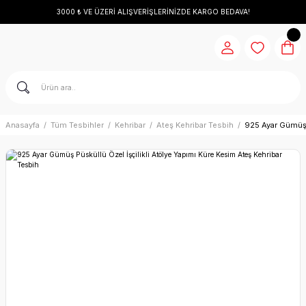
3000 ₺ VE ÜZERİ ALIŞVERİŞLERİNİZDE KARGO BEDAVA!
Anasayfa
Tüm Tesbihler
Kehribar
Ateş Kehribar Tesbih
925 Ayar Gümüş P