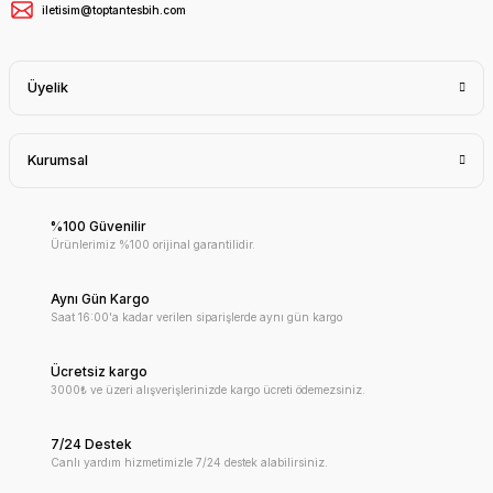
iletisim@toptantesbih.com
Üyelik
Kurumsal
%100 Güvenilir
Ürünlerimiz %100 orijinal garantilidir.
Aynı Gün Kargo
Saat 16:00'a kadar verilen siparişlerde aynı gün kargo
Ücretsiz kargo
3000₺ ve üzeri alışverişlerinizde kargo ücreti ödemezsiniz.
7/24 Destek
Canlı yardım hizmetimizle 7/24 destek alabilirsiniz.